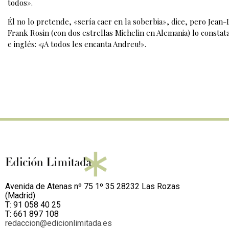
todos».
Él no lo pretende, «sería caer en la soberbia», dice, pero Jean-L
Frank Rosin (con dos estrellas Michelin en Alemania) lo consta
e inglés: «¡A todos les encanta Andreu!».
Avenida de Atenas nº 75 1º 35 28232 Las Rozas
(Madrid)
T: 91 058 40 25
T: 661 897 108
redaccion@edicionlimitada.es