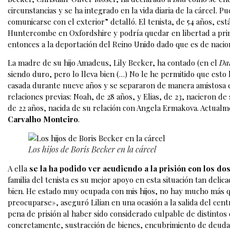
circunstancias y se ha integrado en la vida diaria de la cárcel. 
comunicarse con el exterior” detalló. El tenista, de 54 años, 
Huntercombe en Oxfordshire y podría quedar en libertad a prin
entonces a la deportación del Reino Unido dado que es de naci
La madre de su hijo Amadeus, Lily Becker, ha contado (en el
Dai
siendo duro, pero lo lleva bien (…) No le he permitido que esto 
casada durante nueve años y se separaron de manera amistosa en
relaciones previas: Noah, de 28 años, y Elias, de 23, nacieron d
de 22 años, nacida de su relación con Angela Ermakova. Actual
Carvalho Monteiro
.
Los hijos de Boris Becker en la cárcel
A ella
se la ha podido ver acudiendo a la prisión con los d
familia del tenista es su mejor apoyo en esta situación tan delic
bien. He estado muy ocupada con mis hijos, no hay mucho más qu
preocuparse», aseguró Lilian en una ocasión a la salida del cent
pena de prisión al haber sido considerado culpable de distintos 
concretamente, sustracción de bienes, encubrimiento de deudas