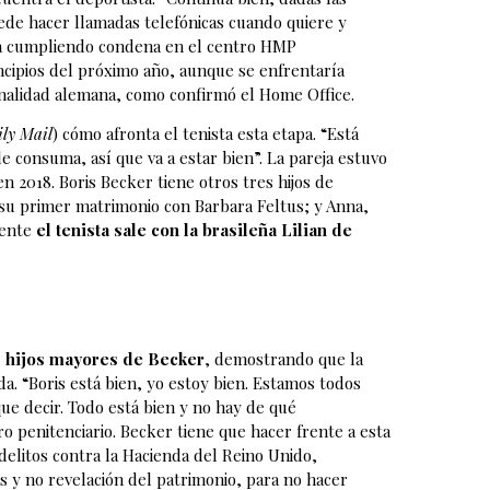
Puede hacer llamadas telefónicas cuando quiere y
está cumpliendo condena en el centro HMP
cipios del próximo año, aunque se enfrentaría
onalidad alemana, como confirmó el Home Office.
ly Mail
) cómo afronta el tenista esta etapa. “Está
le consuma, así que va a estar bien”. La pareja estuvo
 2018. Boris Becker tiene otros tres hijos de
e su primer matrimonio con Barbara Feltus; y Anna,
mente
el tenista sale con la brasileña Lilian de
os hijos mayores de Becker
, demostrando que la
ada. “Boris está bien, yo estoy bien. Estamos todos
e decir. Todo está bien y no hay de qué
ro penitenciario. Becker tiene que hacer frente a esta
delitos contra la Hacienda del Reino Unido,
 y no revelación del patrimonio, para no hacer