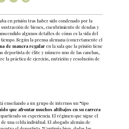
saba en prisión tras haber sido condenado por la
os: sustracción de bienes, encubrimiento de deudas y
anscendido algunos detalles de cómo es la vida del
su tiempo. Según la prensa alemana (concretamente el
ena de manera regular
en la sala que la prisión tiene
mo deportista de élite y número uno de las canchas,
 la práctica de ejercicio, nutrición y resolución de
stá enseñando a un grupo de internos un “tipo
nido que afrontar muchos altibajos en su carrera
mpartiendo su experiencia. El régimen que sigue el
de una celda individual. El abogado alemán de
entra el deportista. “Continúa bien, dadas las