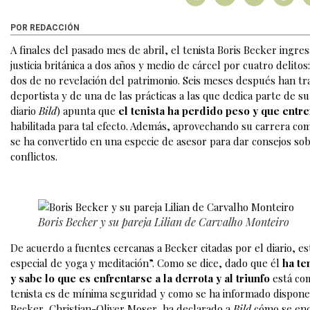
POR REDACCIÓN
A finales del pasado mes de abril, el tenista Boris Becker ingre
justicia británica a dos años y medio de cárcel por cuatro delit
dos de no revelación del patrimonio. Seis meses después han tr
deportista y de una de las prácticas a las que dedica parte de 
diario
Bild
) apunta que
el tenista ha perdido peso y que entr
habilitada para tal efecto. Además, aprovechando su carrera co
se ha convertido en una especie de asesor para dar consejos sobre
conflictos.
Boris Becker y su pareja Lilian de Carvalho Monteiro
De acuerdo a fuentes cercanas a Becker citadas por el diario, e
especial de yoga y meditación”. Como se dice, dado que él
ha te
y sabe lo que es enfrentarse a la derrota y al triunfo
está co
tenista es de mínima seguridad y como se ha informado dispone 
Becker, Christian-Oliver Moser, ha declarado a
Bild
cómo se encu