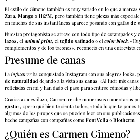
El estilo de Gimeno también es muy variado en lo que a marcas s
Zara
,
Mango
o
H&M
, pero también tiene piezas más especial
en muchas de sus instantáneas aparece posando con
gafas de 
Nuestra protagonista se atreve con todo tipo de estampados y 
lazos
, el
animal print
, el
tejido satinado
o el
color block
. «Hu
complementos y de los tacones», reconoció en una entrevista 
Presume de canas
La
influencer
ha conquistado Instagram con sus alegres looks, 
de naturalidad
dejando a la vista sus
canas
. «Al lucir mis can
reflejadas en mí y han dado el paso para sentirse cómodas y lib
Gracias a su estilazo, Carmen recibe numerosos comentarios pos
gusto
«, «pero qué bien te sienta todo», «todo lo que te pones 
algunos de los piropos que se pueden leer en sus publicaciones.
hecho campañas con compañías como
Font Vella
o
Biotherm
.
¿Quién es Carmen Gimeno?