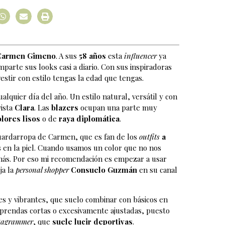
Carmen Gimeno
. A sus
58 años
esta
influencer
ya
parte sus looks casi a diario. Con sus inspiradoras
estir con estilo tengas la edad que tengas.
alquier día del año. Un estilo natural, versátil y con
vista
Clara
. Las
blazers
ocupan una parte muy
olores lisos
o de
raya diplomática
.
uardarropa de Carmen, que es fan de los
outfits
a
 en la piel. Cuando usamos un color que no nos
 más. Por eso mi recomendación es empezar a usar
ja la
personal shopper
Consuelo Guzmán
en su canal
es y vibrantes, que suelo combinar con básicos en
 prendas cortas o excesivamente ajustadas, puesto
tagrammer
, que
suele lucir deportivas
.