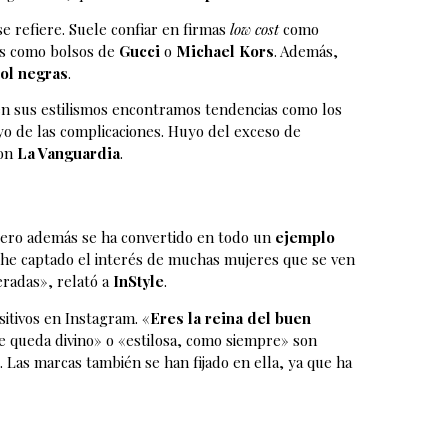
e refiere. Suele confiar en firmas
low cost
como
es como bolsos de
Gucci
o
Michael Kors
. Además,
sol negras
.
en sus estilismos encontramos tendencias como los
yo de las complicaciones. Huyo del exceso de
con
La Vanguardia
.
pero además se ha convertido en todo un
ejemplo
as he captado el interés de muchas mujeres que se ven
eradas», relató a
InStyle
.
itivos en Instagram. «
Eres la reina del buen
te queda divino» o «estilosa, como siempre» son
 Las marcas también se han fijado en ella, ya que ha