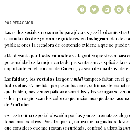
POR REDACCIÓN
Las redes sociales no son solo para jóvenes y así lo demuestra
acumula más de
250.000 seguidores
en
Instagram
, donde com
publicaciones la creadora de contenido evidencia que se puede v
«Me decanto por
looks cómodos
y elegantes que sirvan para cu
personalidad es la mejor carta de presentación», explicó a la re
importante en el armario de Gimeno, ya sean de
cuadros
, de
c
Las
faldas
y los
vestidos largos
y
midi
tampoco faltan en el g
todo color
. «A medida que pasan los años, sufrimos de manchas
queda bien, nos vemos pálidas o amarillas y las arrugas se ven
color, pero que sean los colores que mejor nos quedan», aconse
de
YouTube
.
«Arrastro una especial obsesión por las gamas cromáticas alegr
tonos más neutros. Por otra parte, nunca me ha gustado llevar
que considero que me restan seguridad», confesó a Clara la
ins