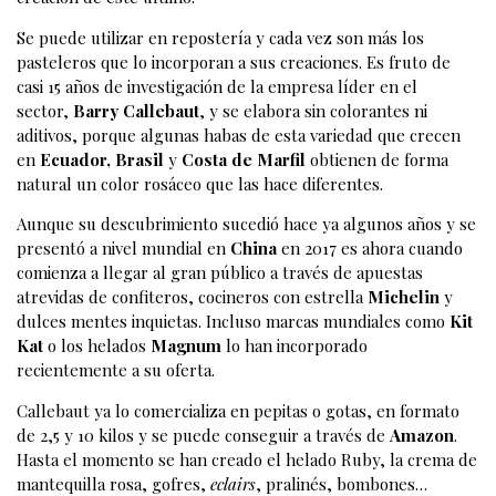
Se puede utilizar en repostería y cada vez son más los
pasteleros que lo incorporan a sus creaciones. Es fruto de
casi 15 años de investigación de la empresa líder en el
sector,
Barry Callebaut
, y se elabora sin colorantes ni
aditivos, porque algunas habas de esta variedad que crecen
en
Ecuador, Brasil
y
Costa de Marfil
obtienen de forma
natural un color rosáceo que las hace diferentes.
Aunque su descubrimiento sucedió hace ya algunos años y se
presentó a nivel mundial en
China
en 2017 es ahora cuando
comienza a llegar al gran público a través de apuestas
atrevidas de confiteros, cocineros con estrella
Michelin
y
dulces mentes inquietas. Incluso marcas mundiales como
Kit
Kat
o los helados
Magnum
lo han incorporado
recientemente a su oferta.
Callebaut ya lo comercializa en pepitas o gotas, en formato
de 2,5 y 10 kilos y se puede conseguir a través de
Amazon
.
Hasta el momento se han creado el helado Ruby, la crema de
mantequilla rosa, gofres,
eclairs
, pralinés, bombones…