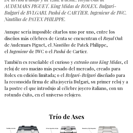
AUDEMARS PIGUET. King Midas de ROLEX. Bulgari-
Bulgari de BVLGARI. Pashá de CARTIER. Ingenieur de IWC.
Nautilus de PATEX PHILIPPE.
Aunque sería imposible citarlos uno por uno, entre los
diseños más célebres de Genta se encuentran el
Royal Oak
de Audemars Piguet, el
Nautilus
de Patek Philippe,
el
Ingenieur
de IWC o el
Pashá
de Cartier.
También es reseñable el curioso y
extraño caso King Midas
, el
reloj de oro macizo más pesado del mercado, creado para
Rolex en edición limitada; o el
Bvlgari-Bvlgari
diseñado para
la reconocida firma de alta joyería Bulgari, su primer reloj y a
la postre el que introdujo al célebre joyero italiano, con un
rotundo éxito, en el universo relojero.
Trío de Ases