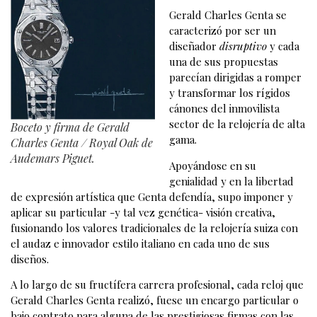
Gerald Charles Genta se
caracterizó por ser un
diseñador
disruptivo
y cada
una de sus propuestas
parecían dirigidas a romper
y transformar los rígidos
cánones del inmovilista
sector de la relojería de alta
Boceto y firma de Gerald
gama.
Charles Genta / Royal Oak de
Audemars Piguet.
Apoyándose en su
genialidad y en la libertad
de expresión artística que Genta defendía, supo imponer y
aplicar su particular -y tal vez genética- visión creativa,
fusionando los valores tradicionales de la relojería suiza con
el audaz e innovador estilo italiano en cada uno de sus
diseños.
A lo largo de su fructífera carrera profesional, cada reloj que
Gerald Charles Genta realizó, fuese un encargo particular o
bajo contrato para alguna de las prestigiosas firmas con las