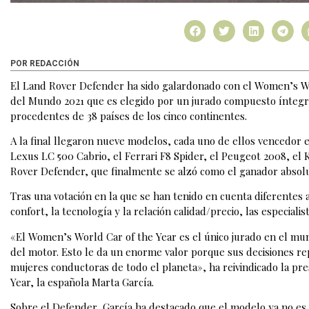
POR REDACCIÓN
El Land Rover Defender ha sido galardonado con el Women’s Wo
del Mundo 2021 que es elegido por un jurado compuesto íntegr
procedentes de 38 países de los cinco continentes.
A la final llegaron nueve modelos, cada uno de ellos vencedor e
Lexus LC 500 Cabrio, el Ferrari F8 Spider, el Peugeot 2008, el 
Rover Defender, que finalmente se alzó como el ganador absolu
Tras una votación en la que se han tenido en cuenta diferentes 
confort, la tecnología y la relación calidad/precio, las especiali
«El Women’s World Car of the Year es el único jurado en el m
del motor. Esto le da un enorme valor porque sus decisiones re
mujeres conductoras de todo el planeta», ha reivindicado la pr
Year, la española Marta García.
Sobre el Defender, García ha destacado que el modelo ya no es