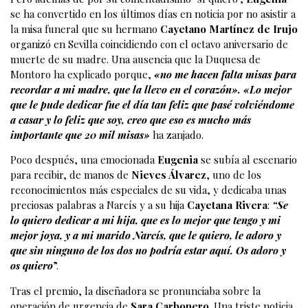
se ha convertido en los últimos días en noticia por no asistir a
la misa funeral que su hermano
Cayetano Martínez de Irujo
organizó en Sevilla coincidiendo con el octavo aniversario de
muerte de su madre. Una ausencia que la Duquesa de
Montoro ha explicado porque,
«no me hacen falta misas para
recordar a mi madre, que la llevo en el corazón». «Lo mejor
que le pude dedicar fue el día tan feliz que pasé volviéndome
a casar y lo feliz que soy, creo que eso es mucho más
importante que 20 mil misas»
ha zanjado.
Poco después, una emocionada
Eugenia
se subía al escenario
para recibir, de manos de
Nieves Álvarez
, uno de los
reconocimientos más especiales de su vida, y dedicaba unas
preciosas palabras a Narcís y a su hija
Cayetana Rivera
:
“Se
lo quiero dedicar a mi hija, que es lo mejor que tengo y mi
mejor joya, y a mi marido Narcís, que le quiero, le adoro y
que sin ninguno de los dos no podría estar aquí. Os adoro y
os quiero
”.
Tras el premio, la diseñadora se pronunciaba sobre la
operación de urgencia de
Sara Carbonero
. Una triste noticia