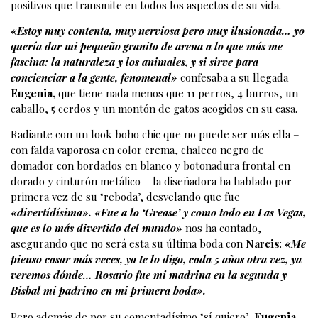
positivos que transmite en todos los aspectos de su vida.
«Estoy muy contenta, muy nerviosa pero muy ilusionada… yo
quería dar mi pequeño granito de arena a lo que más me
fascina: la naturaleza y los animales, y si sirve para
concienciar a la gente, fenomenal»
confesaba a su llegada
Eugenia,
que tiene nada menos que 11 perros, 4 burros, un
caballo, 5 cerdos y un montón de gatos acogidos en su casa.
Radiante con un look boho chic que no puede ser más ella –
con falda vaporosa en color crema, chaleco negro de
domador con bordados en blanco y botonadura frontal en
dorado y cinturón metálico – la diseñadora ha hablado por
primera vez de su ‘reboda’, desvelando que fue
«divertídísima». «Fue a lo ‘Grease’ y como todo en Las Vegas,
que es lo más divertido del mundo»
nos ha contado,
asegurando que no será esta su última boda con
Narcis
:
«Me
pienso casar más veces, ya te lo digo, cada 5 años otra vez, ya
veremos dónde… Rosario fue mi madrina en la segunda y
Bisbal mi padrino en mi primera boda».
Pero además de por su comentadísimo ‘sí quiero’,
Eugenia