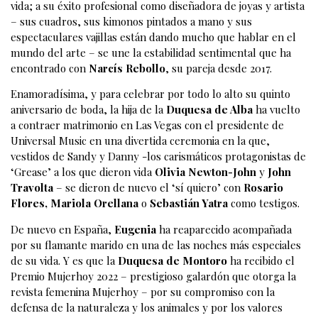
vida; a su éxito profesional como diseñadora de joyas y artista
– sus cuadros, sus kimonos pintados a mano y sus
espectaculares vajillas están dando mucho que hablar en el
mundo del arte – se une la estabilidad sentimental que ha
encontrado con
Narcís Rebollo
, su pareja desde 2017.
Enamoradísima, y para celebrar por todo lo alto su quinto
aniversario de boda, la hija de la
Duquesa de Alba
ha vuelto
a contraer matrimonio en Las Vegas con el presidente de
Universal Music en una divertida ceremonia en la que,
vestidos de Sandy y Danny -los carismáticos protagonistas de
‘Grease’ a los que dieron vida
Olivia Newton-John
y
John
Travolta
– se dieron de nuevo el ‘sí quiero’ con
Rosario
Flores, Mariola Orellana
o
Sebastián Yatra
como testigos.
De nuevo en España,
Eugenia
ha reaparecido acompañada
por su flamante marido en una de las noches más especiales
de su vida. Y es que la
Duquesa de Montoro
ha recibido el
Premio Mujerhoy 2022 – prestigioso galardón que otorga la
revista femenina Mujerhoy – por su compromiso con la
defensa de la naturaleza y los animales y por los valores