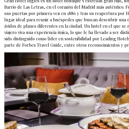
Gran Hotel Inglés es un hotel boutique 5 estrellas gran lujo, un
Barrio de Las Letras, en el corazón del Madrid más auténtico. F
sus puertas por primera vez en 1886 y tras su reapertura por H
lugar ideal para reunir a huéspedes que buscan descubrir una d
ávidos de planes diferentes en la ciudad. Un hotel en el que se r
viajero viva una experiencia única, lo que le ha llevado a ser d
sido distinguido como líder en sostenibilidad por Leading Hote
parte de Forbes Travel Guide, entre otros reconocimientos y p