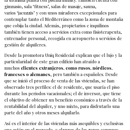
la últmima planta con piscina infinity. También cuenta con
gimnasio, sala ‘fitness’, salas de masaje, sauna,
varios ‘jacuzzis’ y con unos miradores excepcionales para
contemplar tanto el Mediterráneo como la zona de montaña
que cobija la ciudad. Además, propietarios e inquilinos
también tienen acceso a servicios extra como fisioterapeuta,
entrenador personal, recogida en aeropuerto o servicios de
gestión de alquileres.
Desde la promotora Uniq Residecial explican que el lujo y la
particularidad de este gran edificio han atraído a
muchos
clientes extranjeros, como rusos, nórdicos,
franceses o alemanes
, pero también a españoles. Desde
que se inició el proceso de venta de las viviendas, se han
observado tres perfiles: el de residente, que usaría el piso
durante los periodos vacacionales; el de inversor, que tiene
el objetivo de obtener un beneficio económico a través de la
rentabilidad del alquiler, y uno mixto, para disfrutarlo una
parte del año y otros meses alquilarlo.
Así es el interior de las viviendas más asequibles y exclusivas
que están en el mercado, y algunas de las zonas comunes