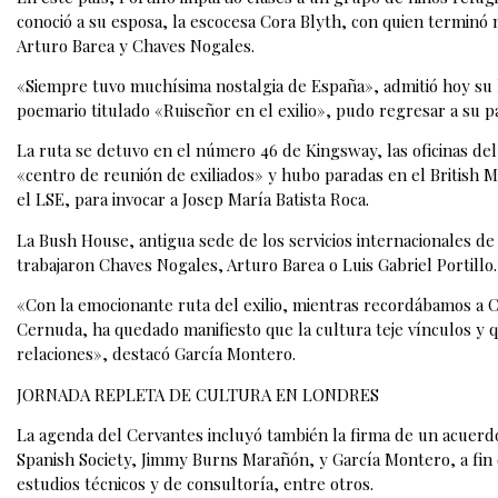
conoció a su esposa, la escocesa Cora Blyth, con quien termin
Arturo Barea y Chaves Nogales.
«Siempre tuvo muchísima nostalgia de España», admitió hoy su h
poemario titulado «Ruiseñor en el exilio», pudo regresar a su pa
La ruta se detuvo en el número 46 de Kingsway, las oficinas de
«centro de reunión de exiliados» y hubo paradas en el British
el LSE, para invocar a Josep María Batista Roca.
La Bush House, antigua sede de los servicios internacionales de 
trabajaron Chaves Nogales, Arturo Barea o Luis Gabriel Portillo.
«Con la emocionante ruta del exilio, mientras recordábamos a C
Cernuda, ha quedado manifiesto que la cultura teje vínculos y q
relaciones», destacó García Montero.
JORNADA REPLETA DE CULTURA EN LONDRES
La agenda del Cervantes incluyó también la firma de un acuerdo
Spanish Society, Jimmy Burns Marañón, y García Montero, a fin 
estudios técnicos y de consultoría, entre otros.