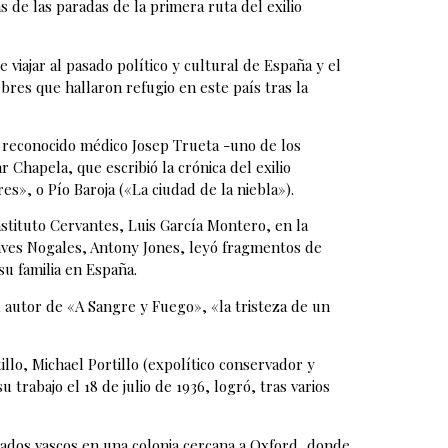
s de las paradas de la primera ruta del exilio
 viajar al pasado político y cultural de España y el
ebres que hallaron refugio en este país tras la
el reconocido médico Josep Trueta -uno de los
 Chapela, que escribió la crónica del exilio
s», o Pío Baroja («La ciudad de la niebla»).
Instituto Cervantes, Luis García Montero, en la
haves Nogales, Antony Jones, leyó fragmentos de
su familia en España.
l autor de «A Sangre y Fuego», «la tristeza de un
illo, Michael Portillo (expolítico conservador y
trabajo el 18 de julio de 1936, logró, tras varios
giados vascos en una colonia cercana a Oxford, donde