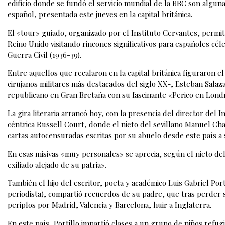
edificio donde se fundó el servicio mundial de la BBC son alguna
español, presentada este jueves en la capital británica.
El «tour» guiado, organizado por el Instituto Cervantes, permite
Reino Unido visitando rincones significativos para españoles cél
Guerra Civil (1936-39).
Entre aquellos que recalaron en la capital británica figuraron 
cirujanos militares más destacados del siglo XX-, Esteban Salazar
republicano en Gran Bretaña con su fascinante «Perico en Londre
La gira literaria arrancó hoy, con la presencia del director del 
céntrica Russell Court, donde el nieto del sevillano Manuel C
cartas autocensuradas escritas por su abuelo desde este país a 
En esas misivas «muy personales» se aprecia, según el nieto de
exiliado alejado de su patria».
También el hijo del escritor, poeta y académico Luis Gabriel Port
periodista), compartió recuerdos de su padre, que tras perder su 
periplos por Madrid, Valencia y Barcelona, huir a Inglaterra.
En este país, Portillo impartió clases a un grupo de niños refu