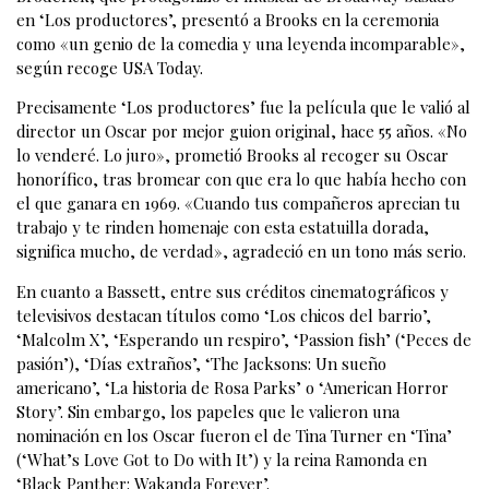
en ‘Los productores’, presentó a Brooks en la ceremonia
como «un genio de la comedia y una leyenda incomparable»,
según recoge USA Today.
Precisamente ‘Los productores’ fue la película que le valió al
director un Oscar por mejor guion original, hace 55 años. «No
lo venderé. Lo juro», prometió Brooks al recoger su Oscar
honorífico, tras bromear con que era lo que había hecho con
el que ganara en 1969. «Cuando tus compañeros aprecian tu
trabajo y te rinden homenaje con esta estatuilla dorada,
significa mucho, de verdad», agradeció en un tono más serio.
En cuanto a Bassett, entre sus créditos cinematográficos y
televisivos destacan títulos como ‘Los chicos del barrio’,
‘Malcolm X’, ‘Esperando un respiro’, ‘Passion fish’ (‘Peces de
pasión’), ‘Días extraños’, ‘The Jacksons: Un sueño
americano’, ‘La historia de Rosa Parks’ o ‘American Horror
Story’. Sin embargo, los papeles que le valieron una
nominación en los Oscar fueron el de Tina Turner en ‘Tina’
(‘What’s Love Got to Do with It’) y la reina Ramonda en
‘Black Panther: Wakanda Forever’.