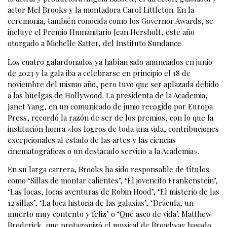
actor Mel Brooks y la montadora Carol Littleton. En la
ceremonia, también conocida como los Governor Awards, se
incluye el Premio Humanitario Jean Hersholt, este año
otorgado a Michelle Satter, del Instituto Sundance.
Los cuatro galardonados ya habían sido anunciados en junio
de 2023 y la gala iba a celebrarse en principio el 18 de
noviembre del mismo año, pero tuvo que ser aplazada debido
a las huelgas de Hollywood. La presidenta de la Academia,
Janet Yang, en un comunicado de junio recogido por Europa
Press, recordó la razón de ser de los premios, con lo que la
institución honra «los logros de toda una vida, contribuciones
excepcionales al estado de las artes y las ciencias
cinematográficas o un destacado servicio a la Academia».
En su larga carrera, Brooks ha sido responsable de títulos
como ‘Sillas de montar calientes’, ‘El jovencito Frankenstein’,
‘Las locas, locas aventuras de Robin Hood’, ‘El misterio de las
12 sillas’, ‘La loca historia de las galaxias’, ‘Drácula, un
muerto muy contento y feliz’ o ‘Qué asco de vida’. Matthew
Broderick, que protagonizó el musical de Broadway basado