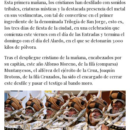
Esta primera mañana, los cristianos han desfilado con sonidos
tribales, criaturas místicas y la destacada presencia del metal
en sus vestimentas, con tal de convertirse en el primer
ingrediente de la denominada Trilogía de San Jorge, esto es,
los tres días de fiesta de la ciudad, en una celebración que
comienza este viernes con el día de las Entradas y termina el
domingo con el día del Alardo, en el que se detonarán 3.000
kilos de pólvora.
Tras el despliegue cristiano de la mañana, encabezados por
su capitán, este año Alfonso Moreno, de la filà (comparsa)
Muntanyesos, el alférez del ejército de la Cruz, Joaquín
Brotons, de la filà Cruzados, ha sido el encargado de cerrar
este desfile y pasar el testigo al bando moro.