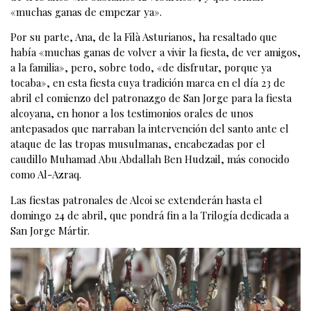
«muchas ganas de empezar ya».
Por su parte, Ana, de la Filà Asturianos, ha resaltado que
había «muchas ganas de volver a vivir la fiesta, de ver amigos,
a la familia», pero, sobre todo, «de disfrutar, porque ya
tocaba», en esta fiesta cuya tradición marca en el día 23 de
abril el comienzo del patronazgo de San Jorge para la fiesta
alcoyana, en honor a los testimonios orales de unos
antepasados que narraban la intervención del santo ante el
ataque de las tropas musulmanas, encabezadas por el
caudillo Muhamad Abu Abdallah Ben Hudzail, más conocido
como Al-Azraq.
Las fiestas patronales de Alcoi se extenderán hasta el
domingo 24 de abril, que pondrá fin a la Trilogía dedicada a
San Jorge Mártir.