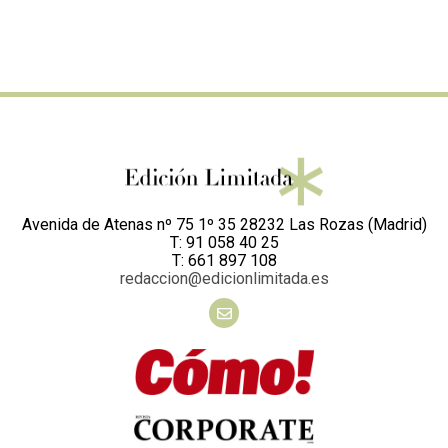
Tienda de productos
¿El jardín no tiene sistema eléctrico? No hay problema. Con
la
sombrilla con panel solar integrado
no es necesario
renunciar a las cenas de verano: este mueble es capaz de
absorber la luz natural, acumularla en la batería conectada y
transformarla en luz artificial. Pero, ¿y si la luz natural no es
suficiente para recargar la batería? Simplemente
desenchúfalo y recárgalo en casa a través del puerto USB
con el que está equipado este último.