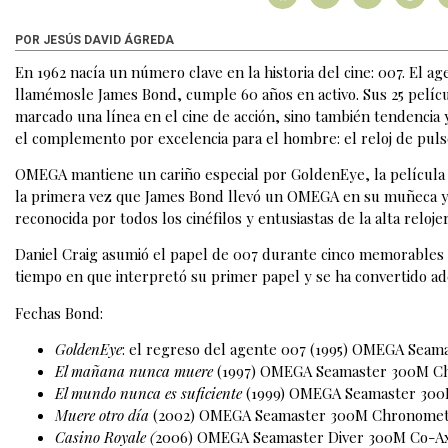
POR JESÚS DAVID ÁGREDA
En 1962 nacía un número clave en la historia del cine: 007. El 
llamémosle James Bond, cumple 60 años en activo. Sus 25 pelícu
marcado una línea en el cine de acción, sino también tendencia 
el complemento por excelencia para el hombre: el reloj de puls
OMEGA mantiene un cariño especial por GoldenEye, la película 
la primera vez que James Bond llevó un OMEGA en su muñeca y qu
reconocida por todos los cinéfilos y entusiastas de la alta relojer
Daniel Craig asumió el papel de 007 durante cinco memorables
tiempo en que interpretó su primer papel y se ha convertido ade
Fechas Bond:
GoldenEye
: el regreso del agente 007 (1995) OMEGA Sea
El mañana nunca muere
(1997) OMEGA Seamaster 300M C
El mundo nunca es suficiente
(1999) OMEGA Seamaster 30
Muere otro día
(2002) OMEGA Seamaster 300M Chronomet
Casino Royale (
2006) OMEGA Seamaster Diver 300M Co-A