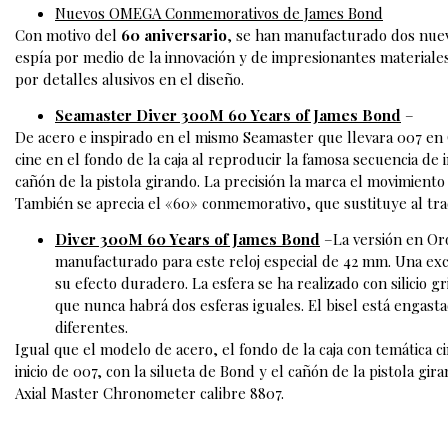
Nuevos OMEGA Conmemorativos de James Bond
Con motivo del
60 aniversario
, se han manufacturado dos nue
espía por medio de la innovación y de impresionantes materiale
por detalles alusivos en el diseño.
Seamaster Diver 300M 60 Years of James Bond
–
De acero e inspirado en el mismo Seamaster que llevara 007 en 
cine en el fondo de la caja al reproducir la famosa secuencia de i
cañón de la pistola girando. La precisión la marca el movimien
También se aprecia el «60» conmemorativo, que sustituye al trad
Diver 300M 60 Years of James Bond
–La versión en Or
manufacturado para este reloj especial de 42 mm. Una excl
su efecto duradero. La esfera se ha realizado con silicio g
que nunca habrá dos esferas iguales. El bisel está engas
diferentes.
Igual que el modelo de acero, el fondo de la caja con temática 
inicio de 007, con la silueta de Bond y el cañón de la pistola gi
Axial Master Chronometer calibre 8807.