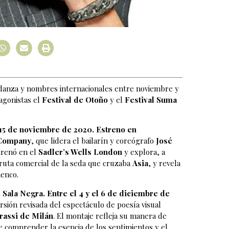
a, danza y nombres internacionales entre noviembre y
agonistas el
Festival de Otoño
y el
Festival Suma
l 15 de noviembre de 2020. Estreno en
Company
, que lidera el bailarín y coreógrafo
José
strenó en el
Sadler’s Wells London
y explora, a
a ruta comercial de la seda que cruzaba
Asia
, y revela
menco.
 Sala Negra. Entre el 4 y el 6 de diciembre de
rsión revisada del espectáculo de poesía visual
rassi de Milán
. El montaje refleja su manera de
e comprender la esencia de los sentimientos y el