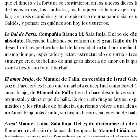
que el dinero y la fortuna se convirtieron en los nuevos dioses 
de los usureros, los cambistas, los banqueros y la nueva jerarquí
la gran crisis económica y en el epicentro de una pandemia, es
Galdós, y pensar en quiénes son hoy los usureros.
Le Bal de París.
Compañía Blanca Li. Sala Roja. Del 19 de di
absoluto.
Dieciocho bailarines se reúnen en el gran
Baile de P
descubrir la espectacularidad de la realidad virtual por medio de
mismo tiempo, espectador y actor: estructurado en torno a tres
sumerge en el torbellino de una gran historia de amor en la que 
vivir la fiesta con total libertad.
El amor brujo
, de Manuel de Falla, en versión de Israel Gal
2020.
Parecerá extraño que un artista conceptual como Israel G
amor brujo, de
Manuel de Falla
. Pero lo hace desde la versión
orquestal, y sin cuerpo de baile. Es decir, sin fuegos fatuos, es
místicos y los rituales de brujería, queriendo volver a una idea
un Amor brujo más crudo, sin orquestación y sin cuerpo de bail
¡Viva!
Manuel Liñán. Sala Roja. Del 27 de diciembre al 1 de
flamenco revelación de la pasada temporada.
Manuel Liñán
, c
bailarines, asume roles femeninos en el escenario; el elenco bu