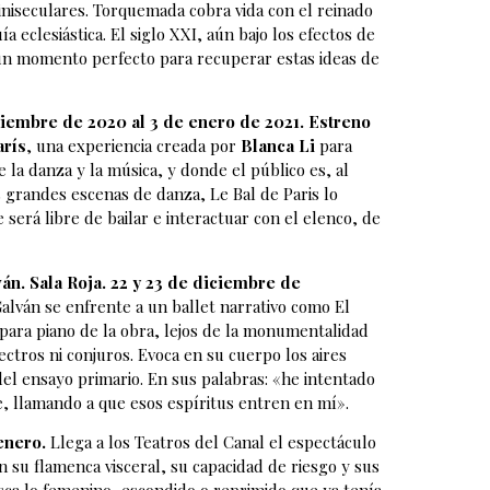
finiseculares. Torquemada cobra vida con el reinado
a eclesiástica. El siglo XXI, aún bajo los efectos de
 un momento perfecto para recuperar estas ideas de
ciembre de 2020 al 3 de enero de 2021. Estreno
arís
, una experiencia creada por
Blanca Li
para
 la danza y la música, y donde el público es, al
 grandes escenas de danza, Le Bal de Paris lo
será libre de bailar e interactuar con el elenco, de
ván. Sala Roja. 22 y 23 de diciembre de
alván se enfrente a un ballet narrativo como El
 para piano de la obra, lejos de la monumentalidad
pectros ni conjuros. Evoca en su cuerpo los aires
 del ensayo primario. En sus palabras: «he intentado
e, llamando a que esos espíritus entren en mí».
 enero.
Llega a los Teatros del Canal el espectáculo
on su flamenca visceral, su capacidad de riesgo y sus
sca lo femenino, escondido o reprimido que ya tenía