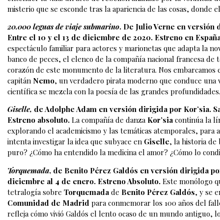
misterio que se esconde tras la apariencia de las cosas, donde e
20.000 leguas de viaje submarino
. De Julio Verne en versión 
Entre el 10 y el 13 de diciembre de 2020. Estreno en España
espectáculo familiar para actores y marionetas que adapta la no
banco de peces, el elenco de la compañía nacional francesa de t
corazón de este monumento de la literatura. Nos embarcamos 
capitán
Nemo
, un verdadero pirata moderno que conduce una v
científica se mezcla con la poesía de las grandes profundidades
Giselle,
de Adolphe Adam en versión dirigida por Kor’sia. Sal
Estreno absoluto.
La compañía de danza
Kor’sia
continúa la l
explorando el academicismo y las temáticas atemporales, para an
intenta investigar la idea que subyace en
Giselle
, la historia d
puro? ¿Cómo ha entendido la medicina el amor? ¿Cómo lo condic
Torquemada
, de Benito Pérez Galdós en versión dirigida po
diciembre al 4 de enero. Estreno Absoluto.
Este monólogo q
tetralogía sobre
Torquemada
de
Benito Pérez Galdós
, y se 
Comunidad de Madrid
para conmemorar los 100 años del fall
refleja cómo vivió Galdós el lento ocaso de un mundo antiguo, l