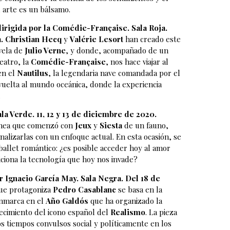
l arte es un bálsamo.
dirigida por la Comédie-Française. Sala Roja.
.
Christian Hecq
y
Valérie Lesort
han creado este
vela de
Julio Verne
, y donde, acompañado de un
eatro, la
Comédie-Française
, nos hace viajar al
en el
Nautilus
, la legendaria nave comandada por el
uelta al mundo oceánica, donde la experiencia
.
a Verde. 11, 12 y 13 de diciembre de 2020.
ínea que comenzó con
Jeux
y
Siesta
de un fauno,
alizarlas con un enfoque actual. En esta ocasión, se
e ballet romántico: ¿es posible acceder hoy al amor
iona la tecnología que hoy nos invade?
r Ignacio García May. Sala Negra. Del 18 de
ue protagoniza
Pedro Casablanc
se basa en la
enmarca en el
Año Galdós
que ha organizado la
ecimiento del icono español del
Realismo
. La pieza
os tiempos convulsos social y políticamente en los