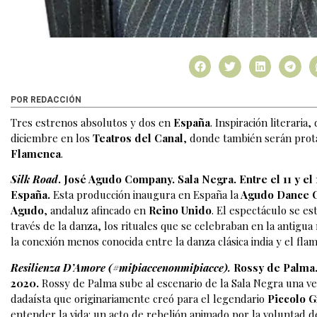
POR REDACCIÓN
Tres estrenos absolutos y dos en
España
. Inspiración literari
diciembre en los
Teatros del Canal
, donde también serán prot
Flamenca
.
Silk Road
. José Agudo Company. Sala Negra. Entre el 11 y e
España.
Esta producción inaugura en España la
Agudo Dance 
Agudo
, andaluz afincado en
Reino Unido
. El espectáculo se e
través de la danza, los rituales que se celebraban en la antigu
la conexión menos conocida entre la danza clásica india y el fla
Resilienza D’Amore (#mipiaccenonmipiacce)
.
Rossy de Palma.
2020.
Rossy de Palma sube al escenario de la Sala Negra una ve
dadaísta que originariamente creó para el legendario
Piccolo G
entender la vida: un acto de rebelión animado por la voluntad d