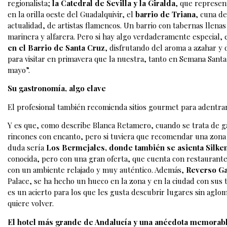
regionalista;
la Catedral de Sevilla y la Giralda
, que represent
en la orilla oeste del Guadalquivir, el
barrio de Triana
, cuna de
actualidad, de artistas flamencos. Un barrio con tabernas llena
marinera y alfarera. Pero si hay algo verdaderamente especial,
en el Barrio de Santa Cruz
, disfrutando del aroma a azahar y 
para visitar en primavera que la nuestra, tanto en Semana Santa
mayo”.
Su gastronomía, algo clave
El profesional también recomienda sitios gourmet para adentra
Y es que, como describe Blanca Retamero, cuando se trata de gas
rincones con encanto, pero si tuviera que recomendar una zona 
duda sería
Los Bermejales, donde también se asienta Silken
conocida, pero con una gran oferta, que cuenta con restaurantes
con un ambiente relajado y muy auténtico. Además,
Reverso Ga
Palace, se ha hecho un hueco en la zona y en la ciudad con sus 
es un acierto para los que les gusta descubrir lugares sin aglo
quiere volver.
El hotel más grande de Andalucía y una anécdota memorab