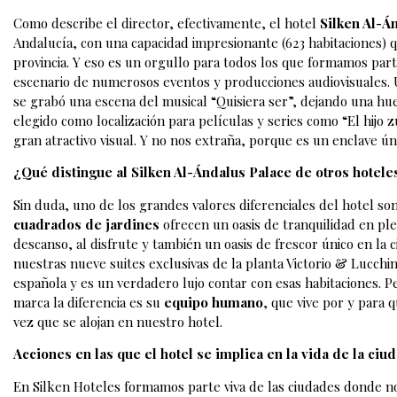
Como describe el director, efectivamente, el hotel
Silken Al-Á
Andalucía, con una capacidad impresionante (623 habitaciones) q
provincia. Y eso es un orgullo para todos los que formamos parte 
escenario de numerosos eventos y producciones audiovisuales. U
se grabó una escena del musical “Quisiera ser”, dejando una huell
elegido como localización para películas y series como “El hijo 
gran atractivo visual. Y no nos extraña, porque es un enclave ún
¿Qué distingue al Silken Al-Ándalus Palace de otros hotele
Sin duda, uno de los grandes valores diferenciales del hotel so
cuadrados de jardines
ofrecen un oasis de tranquilidad en ple
descanso, al disfrute y también un oasis de frescor único en la c
nuestras nueve suites exclusivas de la planta Victorio & Lucchi
española y es un verdadero lujo contar con esas habitaciones. P
marca la diferencia es su
equipo humano
, que vive por y para
vez que se alojan en nuestro hotel.
Acciones en las que el hotel se implica en la vida de la ciud
En Silken Hoteles formamos parte viva de las ciudades donde no