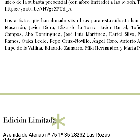
inicio de la subasta presencial (con aforo limitado) a las 19.00h
https://youtu.be/5NVgrZPUd_A
.
Los artistas que han donado sus obras para esta subasta han 
Macarrón, Javier Riera, Elisa de la Torre, Javier Barral, 
Campos, Abo Domínguez, José Luis Martínez, Daniel Silvo, M
Ramos, Ouka Leele, Pepe Cruz-Novillo, Ángel Haro, Antonio Az
Lupe de la Vallina, Eduardo Zamarro, Miki Hernández y María P
Avenida de Atenas nº 75 1º 35 28232 Las Rozas