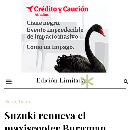
Motor
,
Tierra
Suzuki renueva el
maxiscooter Burgman