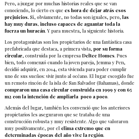
Pero, a juzgar por muchas historias reales que se van
conociendo, lo cierto es que
es hora de dejar atrás esos
prejuicios.
Sí, obviamente, no todas son iguales, pero,
las
hay muy duras, incluso capaces de aguantar toda la
fuerza un huracán
. Y para muestra, la siguiente historia.
Los protagonistas son los propietarios de una fantástica casa
prefabricada que destaca, a primera vista,
por su forma
circular
, construida por la empresa
Deltec Homes
. Pues
bien, todo comenzó cuando la joven pareja, Jemma y Pen,
decidió adquirir, en 2014, esta vivienda para poder cumplir
uno de sus sueños: vivir junto al océano. El lugar escogido fue
un remoto rincón de la isla de San Salvador (Bahamas), donde
compraron una casa circular construida en 1999 y con 65
m2 con la intención de ampliarla poco a poco
.
Además del lugar, también les convenció que los anteriores
propietarios les aseguraron que se trataba de una
construcción robusta y muy resistente. Algo que valoraron
muy positivamente, por el
clima extremo que en
determinadas épocas del año vive la región
.